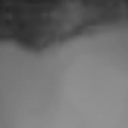
Qui sommes-nous?
Équipe brevets
Équipe marques
Avocats
Nous rejoindre
TPE / PME / ETI
Start-up
Porteurs de projets
Grands comptes
Laboratoires et Universités