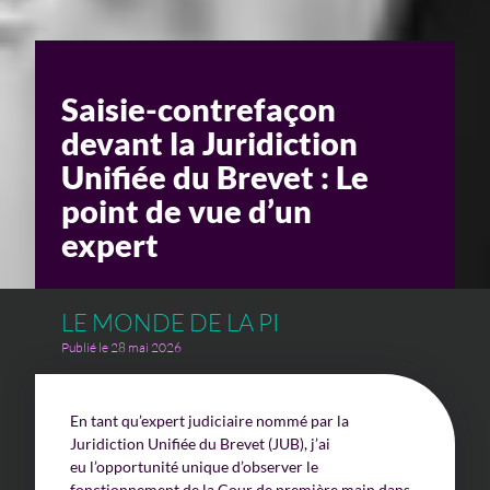
Saisie-contrefaçon
devant la Juridiction
Unifiée du Brevet : Le
point de vue d’un
expert
LE MONDE DE LA PI
Publié le 28 mai 2026
En tant qu’expert judiciaire nommé par la
Juridiction Unifiée du Brevet (JUB), j’ai
eu l’opportunité unique d’observer le
fonctionnement de la Cour de première main dans