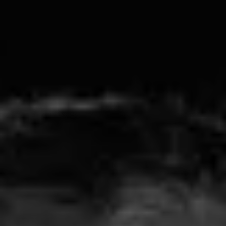
Valorisation
Douanes
RGPD
Formation
Histoire
De A à Z, ou presque
La différence
Nos distinctions
Réseau international
Nos partenaires