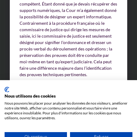
compétent. Étant donné que je devais récupérer des
supports numériques, la Cour m’a également donné
la possibilité de désigner un expert informatique.
Contrairement à la procédure française où le
commissaire de justice qui dirige les mesures de
saisie, ici le commissaire de justice est seulement
désigné pour signifier l’ordonnance et dresser un
procès-verbal du déroulement des opérations ; la
préservation des preuves doit être conduite par
moi-même en tant qu’expert judiciaire. Cela peut
faire une différence majeure dans l’identification
des preuves techniques pertinentes.
Par ailleurs, afin de préserver le secret, la Cour a
défini que les documents saisis ainsi que mon
Nous utilisons des cookies
rapport ne seraient accessibles qu’à un « cercle de
Nous pouvons les placer pour analyser les données de nos visiteurs, améliorer
confidentialité » incluant uniquement
notre site Web, afficher un contenu personnalisé et vous faire vivre une
expérience inoubliable. Pour plus d'informations sur les cookies que nous
les représentants des parties.
utilisons, ouvrez les paramètres.
Le défendeur fait appel de l’ordonnance de
préservation des preuves
Ok continue
Refuser