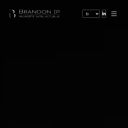
Brevets
Marques
Dessins et modèles
Droit de l’Internet
Noms de domaine
Droits d’auteur
Logiciels
Contrats
Litiges