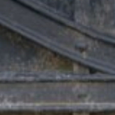
Valorisation
Douanes
RGPD
Formation
Histoire
De A à Z, ou presque
La différence
Nos distinctions
Réseau international
Nos partenaires