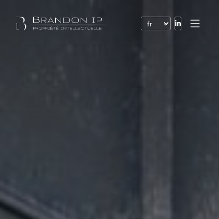
Brevets
Marques
Dessins et modèles
Droit de l’Internet
Noms de domaine
Droits d’auteur
Logiciels
Contrats
Litiges