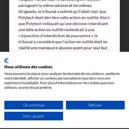
partageant la même adresse et les mêmes
dirigeants, le tribunal a estimé qu’il était clair que
Polytech était derrière cette action en nullité. Alors
que Polytech indiquait qu’une décision interdisant
une telle action en nullité reviendrait à une
« injonction d’interdiction de poursuivre », le
tribunal a considéré que l’action en nullité était en
réalité une manœuvre abusive ayant pour seul but
d’empêcher Silimed d’agir devant la JUB, comme le
démontre l’enchaînement chronologique entre la
requête d’opt-out et l’action en nullité.
Nous utilisons des cookies
Nous pouvons les placer pour analyser les données de nos visiteurs, améliorer
notre site Web, afficher un contenu personnalisé et vous faire vivre une
Polytech ayant persisté dans ses stratégies abusives
expérience inoubliable. Pour plus d'informations sur les cookies que nous
visant à empêcher Silimed de jouir paisiblement de
utilisons, ouvrez les paramètres.
son brevet, la réponse du tribunal régional de
Munich a été sans précédent : une ordonnance
d’arrestation à l’encontre du directeur général de
Ok continue
Refuser
Polytech.
Non, ajuster
Pourquoi une telle sévérité ? Le tribunal a estimé
1ER RDV GRATUIT
qu’une amende (plafonnée à 250 000 € selon le