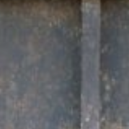
Qui sommes-nous?
Équipe brevets
Équipe marques
Avocats
Nous rejoindre
TPE / PME / ETI
Start-up
Porteurs de projets
Grands comptes
Laboratoires et Universités