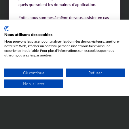
quels que soient les domaines d’application.
Enfin, nous sommes à même de vous assister en cas
de conflit avec un tiers, en attaque ou en défense,
que ce soit dans le cadre d’une
action en
Nous utilisons des cookies
contrefaçon
ou de
négociations amiables
en vue
de toute
démarche transactionnelle
liées à des
Nous pouvons les placer pour analyser les données de nos visiteurs, améliorer
notre site Web, afficher un contenu personnalisé et vous faire vivre une
actions précontentieuses ou contentieuses.
expérience inoubliable. Pour plus d'informations sur les cookies que nous
utilisons, ouvrez les paramètres.
Ok continue
Refuser
CONTACTEZ-NOUS
Non, ajuster
1ER RDV GRATUIT
Nos Conseils vous assistent dans
les prestations suivantes :
ACQUISITION ET MAINTIEN DE VOS
DROITS D’AUTEUR :