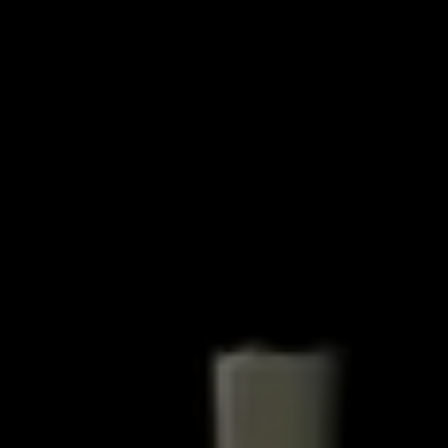
Valorisation
Douanes
RGPD
Formation
Histoire
De A à Z, ou presque
La différence
Nos distinctions
Réseau international
Nos partenaires