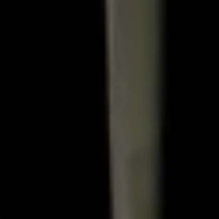
Qui sommes-nous?
Équipe brevets
Équipe marques
Avocats
Nous rejoindre
TPE / PME / ETI
Start-up
Porteurs de projets
Grands comptes
Laboratoires et Universités