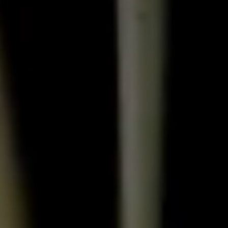
Un enjeu stratégique
Valorisation financière
Valorisation économique
Évaluation de préjudice
Soutien à l’innovation