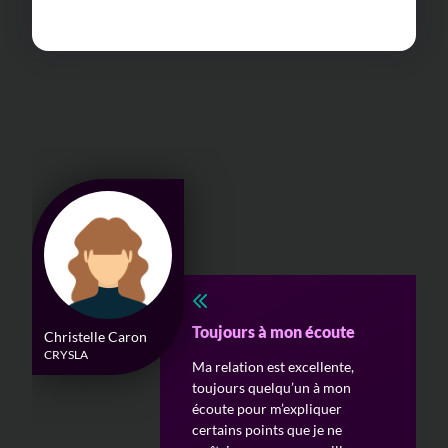
Brandon remplit
Toujours à mon écoute
Edouard Levêque
Christelle Caron
pleinement mes attentes
Fondateur
CRYSLA
en tant que Conseil
Ma relation est excellente,
Leved
toujours quelqu’un à mon
Brandon remplit pleinement
écoute pour m’expliquer
mes attentes en tant que
certains points que je ne
Conseil.