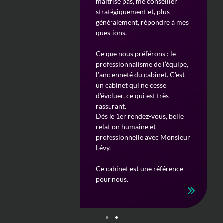
maîtrise pas, me conseiller
Ce que je préfère dans notre
stratégiquement et, plus
collaboration avec Brandon IP
généralement, répondre à mes
? La compréhension des
questions.
préoccupations de l’inventeur.
Ce que nous préférons : le
Je ne fais que vous
professionnalisme de l’équipe,
recommander !!!!
l’ancienneté du cabinet. C’est
un cabinet qui ne cesse
Je vous remercie pour votre
d’évoluer, ce qui est très
travail d’accompagnement et
rassurant.
de conseil.
Dès le 1er rendez-vous, belle
relation humaine et
professionnelle avec Monsieur
Lévy.
Ce cabinet est une référence
pour nous.