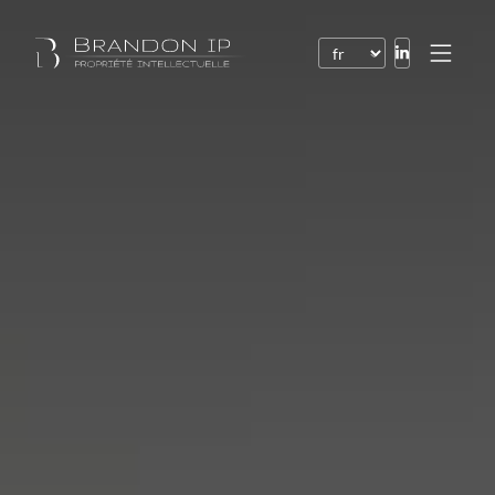
Brevets
Marques
Dessins et modèles
Droit de l’Internet
Noms de domaine
Droits d’auteur
Logiciels
Contrats
Litiges