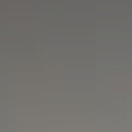
Qui sommes-nous?
Équipe brevets
Équipe marques
Avocats
Nous rejoindre
TPE / PME / ETI
Start-up
Porteurs de projets
Grands comptes
Laboratoires et Universités