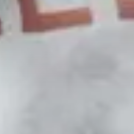
Qui sommes-nous?
Équipe brevets
Équipe marques
Avocats
Nous rejoindre
TPE / PME / ETI
Start-up
Porteurs de projets
Grands comptes
Laboratoires et Universités