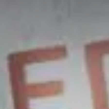
Valorisation
Douanes
RGPD
Formation
Histoire
De A à Z, ou presque
La différence
Nos distinctions
Réseau international
Nos partenaires