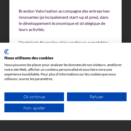
Brandon Valorisation accompagne des entreprises
innovantes (principalement start-up et pme), dans
le développement économique et stratégique de
leurs activités.
L’ingénierie financière et les pratiques comptables
vous sont familières et vous disposez d’une
expérience d’au moins 2 ans dans l’analyse
Nous utilisons des cookies
financière des entreprises.
Nous pouvons les placer pour analyser les données de nos visiteurs, améliorer
notre site Web, afficher un contenu personnalisé et vous faire vivre une
Issu(e) d’une formation économie/finance (2ème
expérience inoubliable. Pour plus d'informations sur les cookies que nous
utilisons, ouvrez les paramètres.
cycle universitaire / école de commerce), vous êtes
rigoureux(se) et disposez des compétences liées à
l’audit des entreprises dans leur dimension
Ok continue
Refuser
financière et stratégique.
Non, ajuster
Vous souhaitez travailler sur des thématiques
1ER RDV GRATUIT
variées liées à l’innovation au sein d’un cabinet
dynamique et réputé.