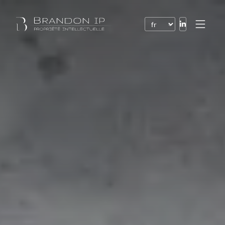
Brevets
Marques
Dessins et modèles
Droit de l’Internet
Noms de domaine
Droits d’auteur
Logiciels
Contrats
Litiges