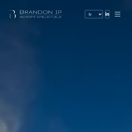
Brevets
Marques
Dessins et modèles
Droit de l’Internet
Noms de domaine
Droits d’auteur
Logiciels
Contrats
Litiges