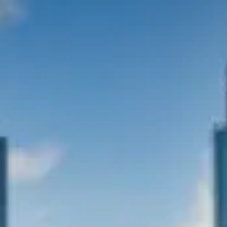
Qui sommes-nous?
Équipe brevets
Équipe marques
Avocats
Nous rejoindre
TPE / PME / ETI
Start-up
Porteurs de projets
Grands comptes
Laboratoires et Universités