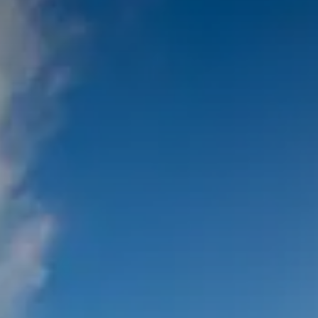
Valorisation
Douanes
RGPD
Formation
Histoire
De A à Z, ou presque
La différence
Nos distinctions
Réseau international
Nos partenaires