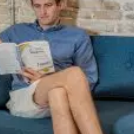
Qui sommes-nous?
Équipe brevets
Équipe marques
Avocats
Nous rejoindre
TPE / PME / ETI
Start-up
Porteurs de projets
Grands comptes
Laboratoires et Universités