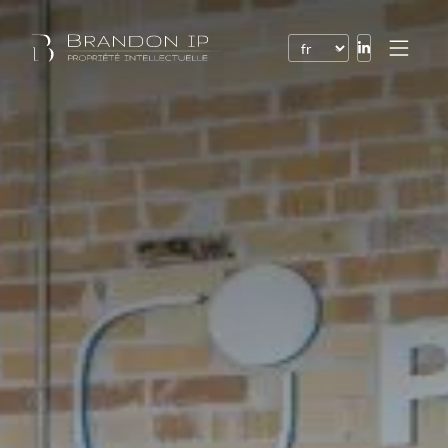
Brevets
Marques
Dessins et modèles
Droit de l’Internet
Noms de domaine
Droits d’auteur
Logiciels
Contrats
Litiges