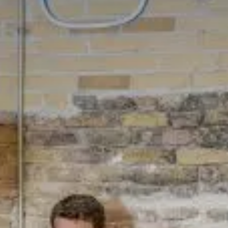
Valorisation
Douanes
RGPD
Formation
Histoire
De A à Z, ou presque
La différence
Nos distinctions
Réseau international
Nos partenaires