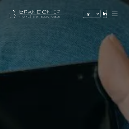
Brevets
Marques
Dessins et modèles
Droit de l’Internet
Noms de domaine
Droits d’auteur
Logiciels
Contrats
Litiges