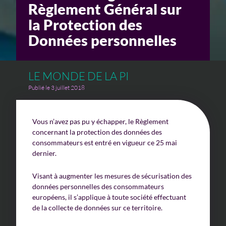
Règlement Général sur
la Protection des
Un enjeu stratégique
Données personnelles
Valorisation financière
Valorisation économique
LE MONDE DE LA PI
Évaluation de préjudice
Publié le 3 juillet 2018
Soutien à l’innovation
Vous n’avez pas pu y échapper, le Règlement
concernant la protection des données des
consommateurs est entré en vigueur ce 25 mai
dernier.
Visant à augmenter les mesures de sécurisation des
données personnelles des consommateurs
européens, il s’applique à toute société effectuant
de la collecte de données sur ce territoire.