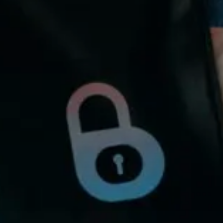
Valorisation
Douanes
RGPD
Formation
Histoire
De A à Z, ou presque
La différence
Nos distinctions
Réseau international
Nos partenaires