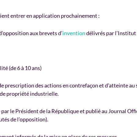
aient entrer en application prochainement :
d’opposition aux brevets d’
invention
délivrés par l’Institut
ité (de 6 à 10 ans)
e prescription des actions en contrefaçon et d’atteinte au s
 de propriété industrielle.
ar le Président de la République et publié au Journal Offi
utés de l’opposition).
ement informés de la mise en place de ces mesures.