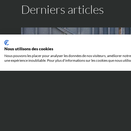
Derniers articles
Nous utilisons des cookies
Nous pouvons les placer pour analyser les données de nos visiteurs, améliorer notre 
une expérience inoubliable. Pour plus d'informations sur les cookies que nous utilis
IP WORLD
23 JUIN 2026
Quand l’abus de procédure
devant la Juridiction Unifiée du
Brevet peut mener en prison :
l’affaire Silimed c. Polytech