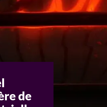
l
ère de