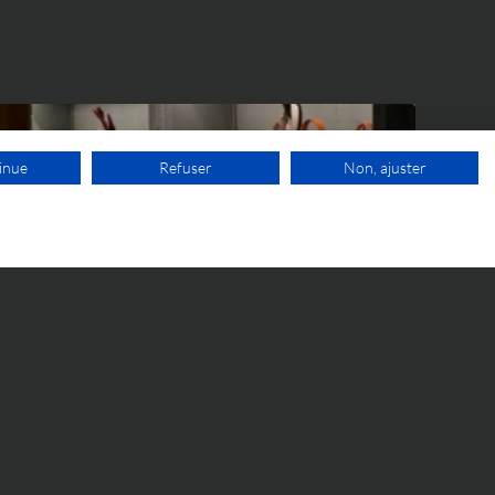
inue
Refuser
Non, ajuster
1ER RDV GRATUIT
IP WORLD
5 JUIN 2026
« Fauré Le Page Paris 1717 » vs
Goyard : la CJUE rend une
décision importante en matière
de marque trompeuse