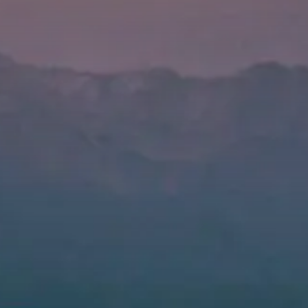
Valorisation
Douanes
RGPD
Formation
Histoire
De A à Z, ou presque
La différence
Nos distinctions
Réseau international
Nos partenaires