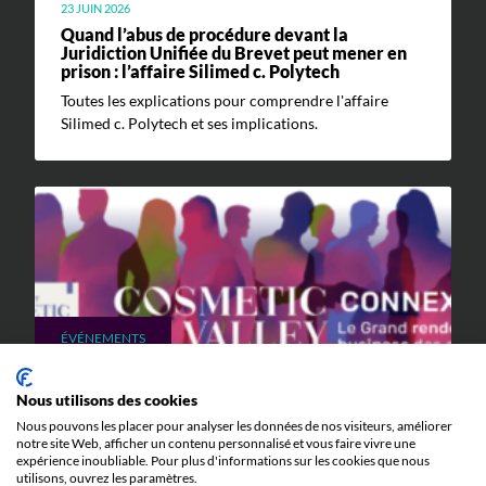
23 JUIN 2026
Quand l’abus de procédure devant la
Juridiction Unifiée du Brevet peut mener en
prison : l’affaire Silimed c. Polytech
Toutes les explications pour comprendre l'affaire
Silimed c. Polytech et ses implications.
ÉVÉNEMENTS
5 JUIN 2026
Nous utilisons des cookies
Cosmetic Valley Connexions
Nous pouvons les placer pour analyser les données de nos visiteurs, améliorer
notre site Web, afficher un contenu personnalisé et vous faire vivre une
La réunion annuelle Cosmetic Valley Connexions
expérience inoubliable. Pour plus d'informations sur les cookies que nous
organisée par la Cosmetic Valley aura lieu le 25 juin et
utilisons, ouvrez les paramètres.