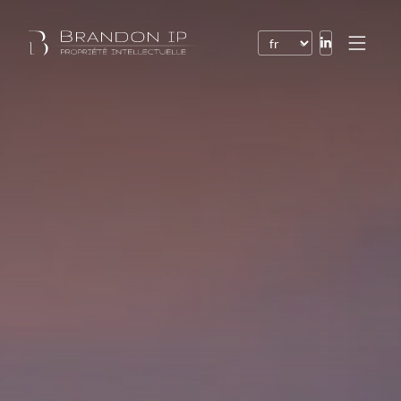
Brevets
Marques
Dessins et modèles
Droit de l’Internet
Noms de domaine
Droits d’auteur
Logiciels
Contrats
Litiges