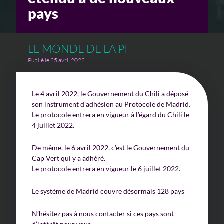
pays
Un enjeu stratégique
LE MONDE DE LA PI
Valorisation financière
Publié le 25 avril 2022
Valorisation économique
Évaluation de préjudice
Le 4 avril 2022, le Gouvernement du Chili a déposé
son instrument d’adhésion au Protocole de Madrid.
Soutien à l’innovation
Le protocole entrera en vigueur à l’égard du Chili le
4 juillet 2022.
De même, le 6 avril 2022, c’est le Gouvernement du
Cap Vert qui y a adhéré.
Le protocole entrera en vigueur le 6 juillet 2022.
Le système de Madrid couvre désormais 128 pays
N’hésitez pas à nous contacter si ces pays sont