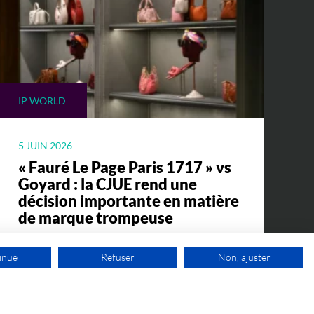
IP WORLD
5 JUIN 2026
« Fauré Le Page Paris 1717 » vs
Goyard : la CJUE rend une
décision importante en matière
de marque trompeuse
Une décision importante de la Cour de
inue
Refuser
Non, ajuster
Justice de l'Union européenne en matière
de marque trompeuse.
1ER RDV GRATUIT