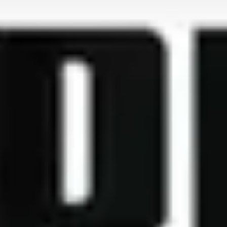
Qui sommes-nous?
Équipe brevets
Équipe marques
Avocats
Nous rejoindre
TPE / PME / ETI
Start-up
Porteurs de projets
Grands comptes
Laboratoires et Universités