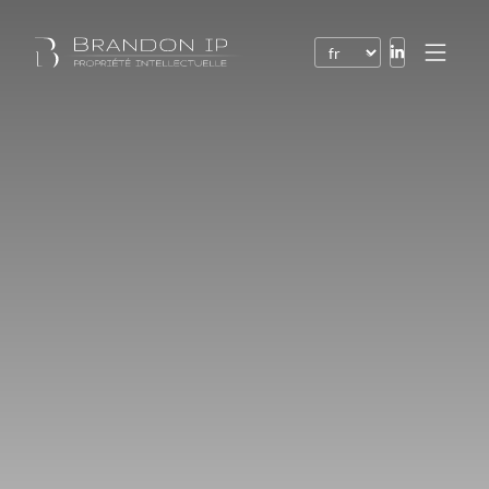
Brevets
Marques
Dessins et modèles
Droit de l’Internet
Noms de domaine
Droits d’auteur
Logiciels
Contrats
Litiges