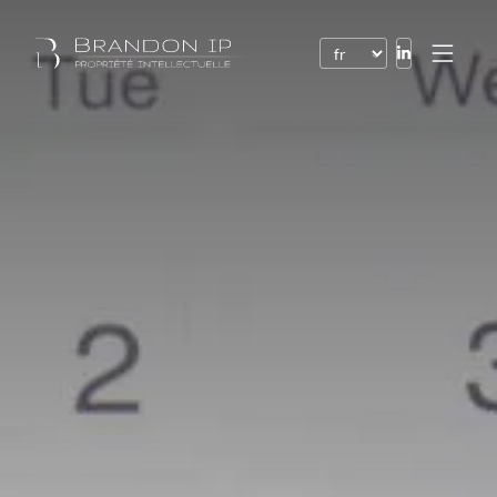
Brevets
Marques
Dessins et modèles
Droit de l’Internet
Noms de domaine
Droits d’auteur
Logiciels
Contrats
Litiges