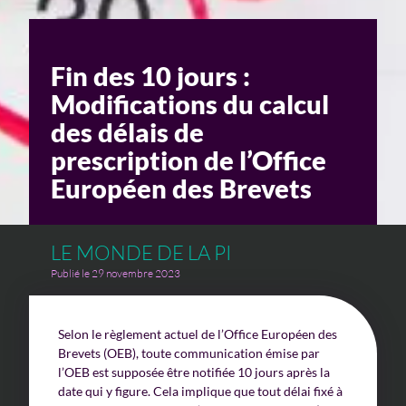
Un enjeu stratégique
Fin des 10 jours :
Valorisation financière
Modifications du calcul
Valorisation économique
des délais de
prescription de l’Office
Évaluation de préjudice
Européen des Brevets
Soutien à l’innovation
LE MONDE DE LA PI
Publié le 29 novembre 2023
Selon le règlement actuel de l’Office Européen des
Brevets (OEB), toute communication émise par
l’OEB est supposée être notifiée 10 jours après la
date qui y figure. Cela implique que tout délai fixé à