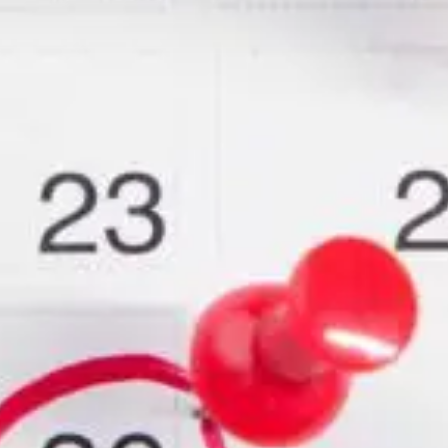
Qui sommes-nous?
Équipe brevets
Équipe marques
Avocats
Nous rejoindre
TPE / PME / ETI
Start-up
Porteurs de projets
Grands comptes
Laboratoires et Universités