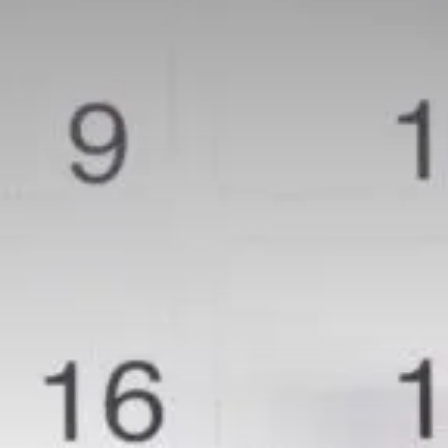
Valorisation
Douanes
RGPD
Formation
Histoire
De A à Z, ou presque
La différence
Nos distinctions
Réseau international
Nos partenaires