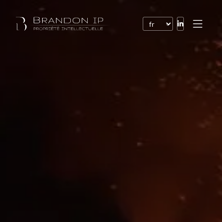
Brevets
Marques
Dessins et modèles
Droit de l’Internet
Noms de domaine
Droits d’auteur
Logiciels
Contrats
Litiges