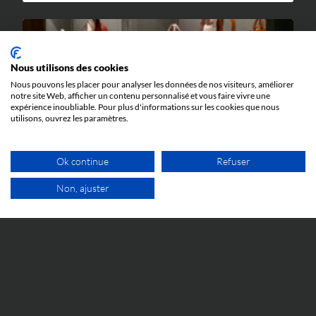
Nous utilisons des cookies
Nous pouvons les placer pour analyser les données de nos visiteurs, améliorer
notre site Web, afficher un contenu personnalisé et vous faire vivre une
expérience inoubliable. Pour plus d'informations sur les cookies que nous
utilisons, ouvrez les paramètres.
IP WORLD
5 JUIN 2026
Ok continue
Refuser
« Fauré Le Page Paris 1717 » vs Goyard : la
CJUE rend une décision importante en
Non, ajuster
matière de marque trompeuse
1ER RDV 
Une décision importante de la Cour de Justice de
l'Union européenne en matière de marque trompeuse.
TOUT VOIR