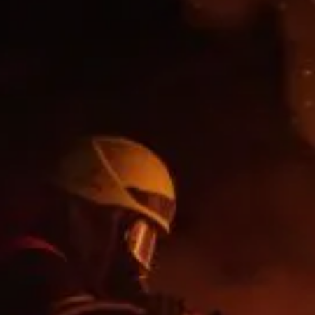
Valorisation
Douanes
RGPD
Formation
Histoire
De A à Z, ou presque
La différence
Nos distinctions
Réseau international
Nos partenaires