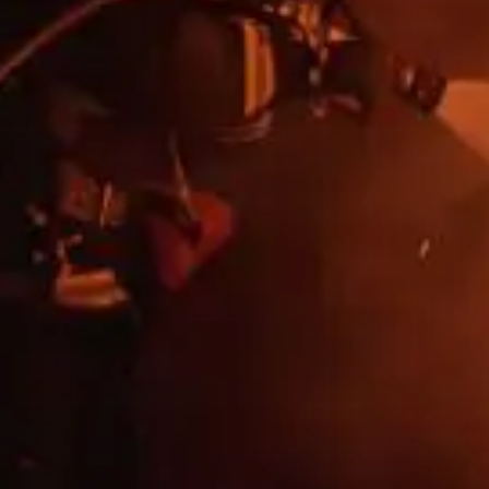
Qui sommes-nous?
Équipe brevets
Équipe marques
Avocats
Nous rejoindre
TPE / PME / ETI
Start-up
Porteurs de projets
Grands comptes
Laboratoires et Universités