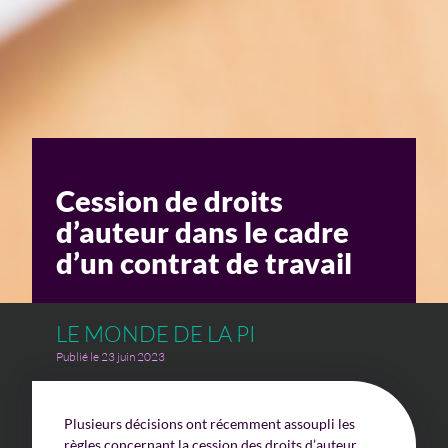
Un enjeu stratégique
Valorisation financière
Valorisation économique
Évaluation de préjudice
Cession de droits
Soutien à l’innovation
d’auteur dans le cadre
d’un contrat de travail
LE MONDE DE LA PI
Publié le 23 juin 2023
Plusieurs décisions ont récemment assoupli les
règles concernant la cession des droits d’auteur