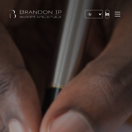
Brevets
Marques
Dessins et modèles
Droit de l’Internet
Noms de domaine
Droits d’auteur
Logiciels
Contrats
Litiges