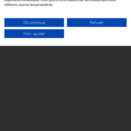
utilisons, ouvrez les paramètres.
Ok continue
Refuser
Non, ajuster
ÉVÉNEMENTS
1ER RDV GRATUIT
5 JUIN 2026
Cosmetic Valley Connexions
La réunion annuelle Cosmetic Valley Connexions
organisée par la Cosmetic Valley aura lieu le 25 juin et
nous y serons.