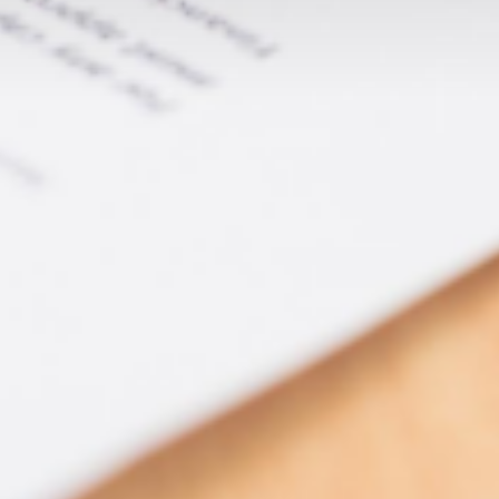
Qui sommes-nous?
Équipe brevets
Équipe marques
Avocats
Nous rejoindre
TPE / PME / ETI
Start-up
Porteurs de projets
Grands comptes
Laboratoires et Universités