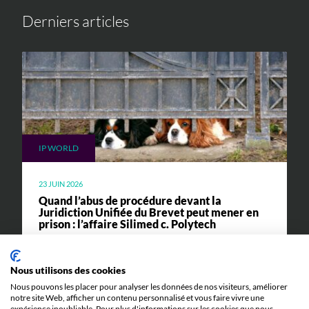
Derniers articles
IP WORLD
23 JUIN 2026
Quand l’abus de procédure devant la
Juridiction Unifiée du Brevet peut mener en
prison : l’affaire Silimed c. Polytech
Toutes les explications pour comprendre l'affaire
Silimed c. Polytech et ses implications.
Nous utilisons des cookies
Nous pouvons les placer pour analyser les données de nos visiteurs, améliorer
notre site Web, afficher un contenu personnalisé et vous faire vivre une
expérience inoubliable. Pour plus d'informations sur les cookies que nous