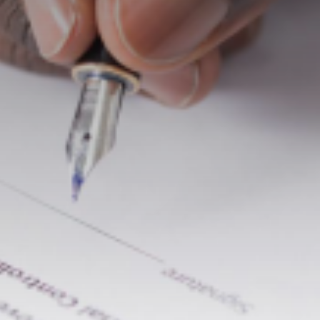
Valorisation
Douanes
RGPD
Formation
Histoire
De A à Z, ou presque
La différence
Nos distinctions
Réseau international
Nos partenaires