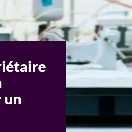
riétaire
n
 un