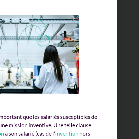
important que les salariés susceptibles de
une mission inventive. Une telle clause
on
à son salarié (cas de l’
invention
hors