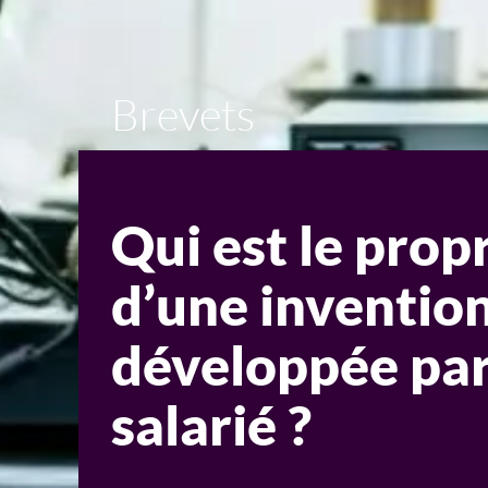
Brevets
Qui est le prop
d’une inventio
développée par
salarié ?