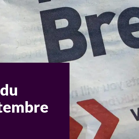
 du
ptembre