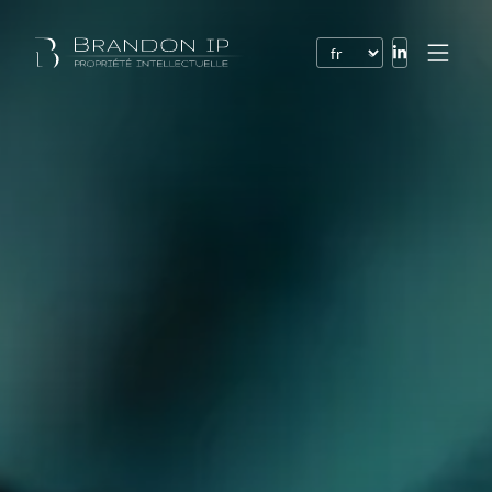
Brevets
Marques
Dessins et modèles
Droit de l’Internet
Noms de domaine
Droits d’auteur
Logiciels
Contrats
Litiges