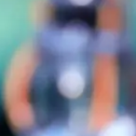
Qui sommes-nous?
Équipe brevets
Équipe marques
Avocats
Nous rejoindre
TPE / PME / ETI
Start-up
Porteurs de projets
Grands comptes
Laboratoires et Universités