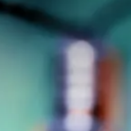
Valorisation
Douanes
RGPD
Formation
Histoire
De A à Z, ou presque
La différence
Nos distinctions
Réseau international
Nos partenaires