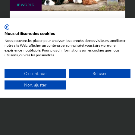
IP WORLD
23 JUIN 2026
Quand l’abus de procédure devant la
Juridiction Unifiée du Brevet peut mener en
Nous utilisons des cookies
prison : l’affaire Silimed c. Polytech
Nous pouvons les placer pour analyser les données de nos visiteurs, améliorer
notre site Web, afficher un contenu personnalisé et vous faire vivre une
Toutes les explications pour comprendre l'affaire
expérience inoubliable. Pour plus d'informations sur les cookies que nous
Silimed c. Polytech et ses implications.
utilisons, ouvrez les paramètres.
Ok continue
Refuser
Non, ajuster
1ER RDV GRATUIT
ÉVÉNEMENTS
5 JUIN 2026
Cosmetic Valley Connexions