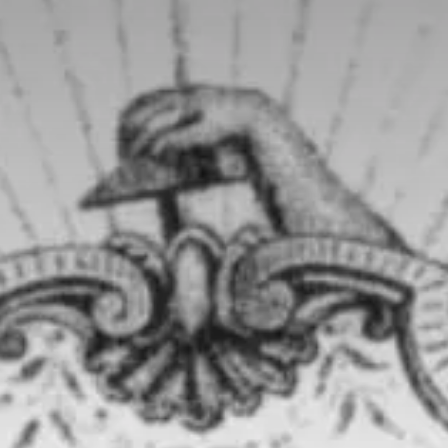
Valorisation
Douanes
RGPD
Formation
Histoire
De A à Z, ou presque
La différence
Nos distinctions
Réseau international
Nos partenaires