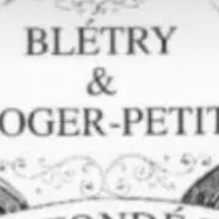
Qui sommes-nous?
Équipe brevets
Équipe marques
Avocats
Nous rejoindre
TPE / PME / ETI
Start-up
Porteurs de projets
Grands comptes
Laboratoires et Universités