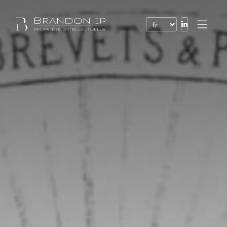
Brevets
Marques
Dessins et modèles
Droit de l’Internet
Noms de domaine
Droits d’auteur
Logiciels
Contrats
Litiges