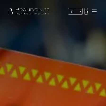
Brevets
Marques
Dessins et modèles
Droit de l’Internet
Noms de domaine
Droits d’auteur
Logiciels
Contrats
Litiges