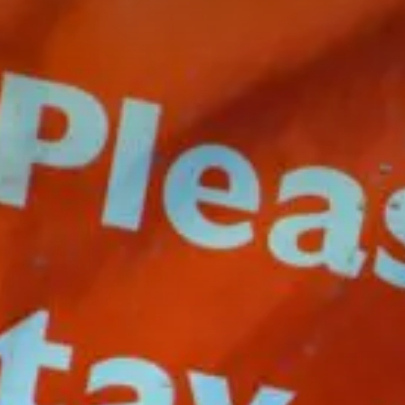
Valorisation
Douanes
RGPD
Formation
Histoire
De A à Z, ou presque
La différence
Nos distinctions
Réseau international
Nos partenaires