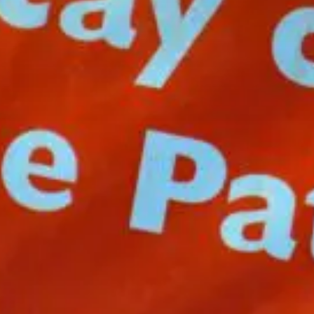
Qui sommes-nous?
Équipe brevets
Équipe marques
Avocats
Nous rejoindre
TPE / PME / ETI
Start-up
Porteurs de projets
Grands comptes
Laboratoires et Universités