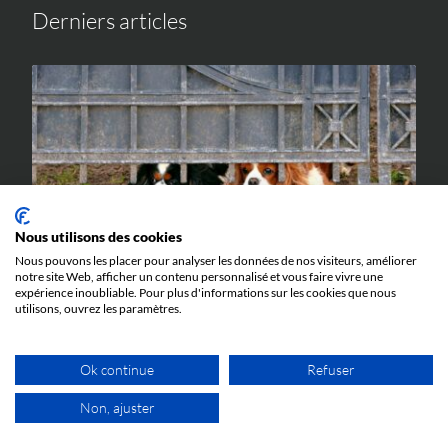
Derniers articles
IP WORLD
Nous utilisons des cookies
23 JUIN 2026
Nous pouvons les placer pour analyser les données de nos visiteurs, améliorer
notre site Web, afficher un contenu personnalisé et vous faire vivre une
Quand l’abus de procédure devant la
expérience inoubliable. Pour plus d'informations sur les cookies que nous
Juridiction Unifiée du Brevet peut mener en
utilisons, ouvrez les paramètres.
prison : l’affaire Silimed c. Polytech
Toutes les explications pour comprendre l'affaire
Silimed c. Polytech et ses implications.
Ok continue
Refuser
Non, ajuster
1ER RDV GRATUIT