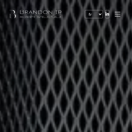
Brevets
Marques
Dessins et modèles
Droit de l’Internet
Noms de domaine
Droits d’auteur
Logiciels
Contrats
Litiges