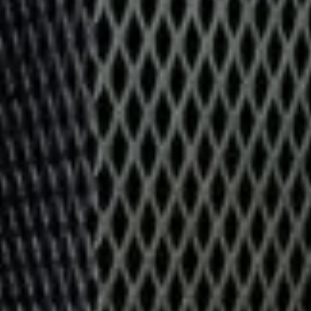
Qui sommes-nous?
Équipe brevets
Équipe marques
Avocats
Nous rejoindre
TPE / PME / ETI
Start-up
Porteurs de projets
Grands comptes
Laboratoires et Universités