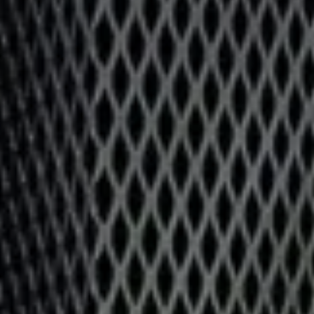
Valorisation
Douanes
RGPD
Formation
Histoire
De A à Z, ou presque
La différence
Nos distinctions
Réseau international
Nos partenaires