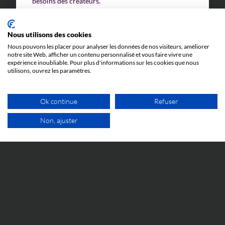
besoins des créateurs.
Nous utilisons des cookies
Nous pouvons les placer pour analyser les données de nos visiteurs, améliorer
notre site Web, afficher un contenu personnalisé et vous faire vivre une
expérience inoubliable. Pour plus d'informations sur les cookies que nous
utilisons, ouvrez les paramètres.
Ok continue
Refuser
Non, ajuster
1ER RDV GRATUIT
Gage de notre expertise,
Brandon IP est classé
parmi les meilleurs cabinets de CPI Français
par
l’agence de notation Leaders League (Décideurs
Magazine).
Nos équipes d’ingénieurs, juristes et para-légales,
experts dans leur domaine, sont compétents pour la