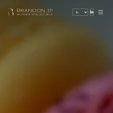
Brevets
Marques
Dessins et modèles
Droit de l’Internet
Noms de domaine
Droits d’auteur
Logiciels
Contrats
Litiges