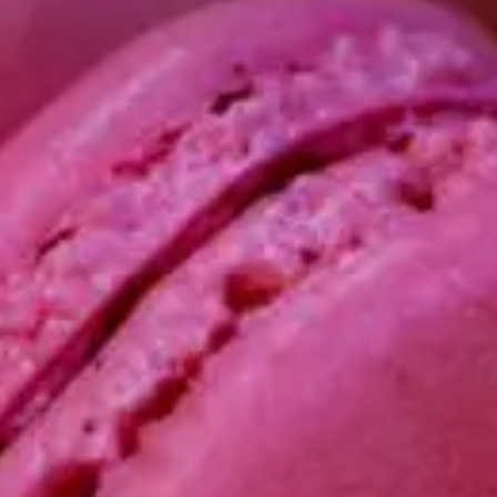
Qui sommes-nous?
Équipe brevets
Équipe marques
Avocats
Nous rejoindre
TPE / PME / ETI
Start-up
Porteurs de projets
Grands comptes
Laboratoires et Universités