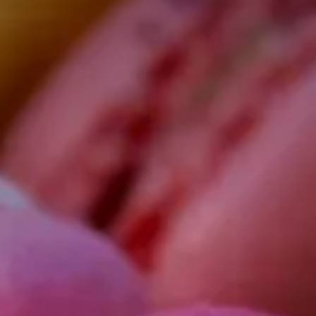
Valorisation
Douanes
RGPD
Formation
Histoire
De A à Z, ou presque
La différence
Nos distinctions
Réseau international
Nos partenaires