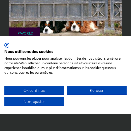
IP WORLD
23 JUIN 2026
Nous utilisons des cookies
Quand l’abus de procédure devant la
Nous pouvons les placer pour analyser les données de nos visiteurs, améliorer
Juridiction Unifiée du Brevet peut mener en
notre site Web, afficher un contenu personnalisé et vous faire vivre une
prison : l’affaire Silimed c. Polytech
expérience inoubliable. Pour plus d'informations sur les cookies que nous
utilisons, ouvrez les paramètres.
Toutes les explications pour comprendre l'affaire
Silimed c. Polytech et ses implications.
Ok continue
Refuser
Non, ajuster
1ER RDV GRATUIT