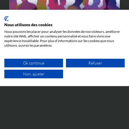
Nous utilisons des cookies
Nous pouvons les placer pour analyser les données de nos visiteurs, améliorer
ÉVÉNEMENTS
notre site Web, afficher un contenu personnalisé et vous faire vivre une
expérience inoubliable. Pour plus d'informations sur les cookies que nous
utilisons, ouvrez les paramètres.
5 JUIN 2026
Cosmetic Valley Connexions
La réunion annuelle Cosmetic Valley Connexions
Ok continue
Refuser
organisée par la Cosmetic Valley aura lieu le 25 juin et
nous y serons.
Non, ajuster
1ER RDV GRATUIT