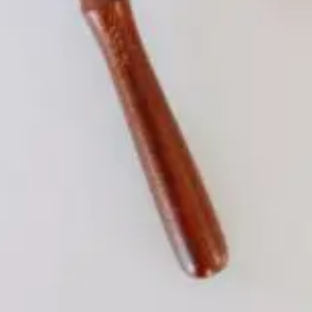
Qui sommes-nous?
Équipe brevets
Équipe marques
Avocats
Nous rejoindre
TPE / PME / ETI
Start-up
Porteurs de projets
Grands comptes
Laboratoires et Universités