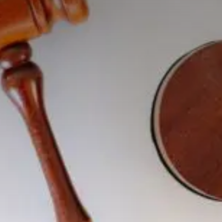
Valorisation
Douanes
RGPD
Formation
Histoire
De A à Z, ou presque
La différence
Nos distinctions
Réseau international
Nos partenaires