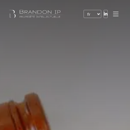
Brevets
Marques
Dessins et modèles
Droit de l’Internet
Noms de domaine
Droits d’auteur
Logiciels
Contrats
Litiges