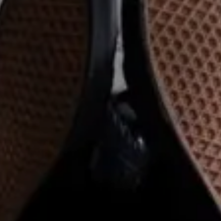
Valorisation
Douanes
RGPD
Formation
Histoire
De A à Z, ou presque
La différence
Nos distinctions
Réseau international
Nos partenaires