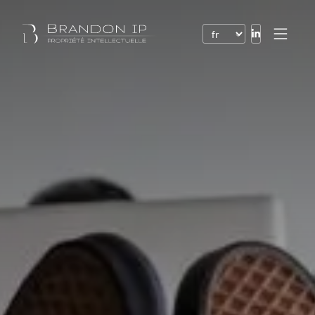
Brevets
Marques
Dessins et modèles
Droit de l’Internet
Noms de domaine
Droits d’auteur
Logiciels
Contrats
Litiges