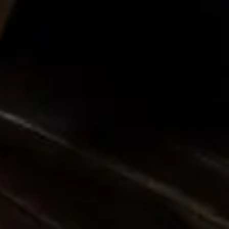
Qui sommes-nous?
Équipe brevets
Équipe marques
Avocats
Nous rejoindre
TPE / PME / ETI
Start-up
Porteurs de projets
Grands comptes
Laboratoires et Universités