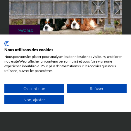
IP WORLD
23 JUIN 2026
Nous utilisons des cookies
Quand l’abus de procédure devant la
Nous pouvons les placer pour analyser les données de nos visiteurs, améliorer
Juridiction Unifiée du Brevet peut mener en
notre site Web, afficher un contenu personnalisé et vous faire vivre une
prison : l’affaire Silimed c. Polytech
expérience inoubliable. Pour plus d'informations sur les cookies que nous
Toutes les explications pour comprendre l'affaire
utilisons, ouvrez les paramètres.
Silimed c. Polytech et ses implications.
Ok continue
Refuser
Non, ajuster
1ER RDV GRATUIT