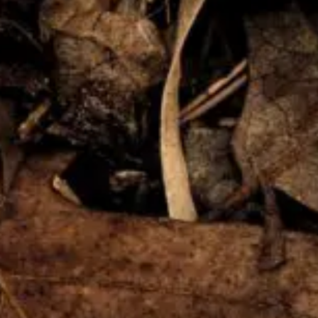
Qui sommes-nous?
Équipe brevets
Équipe marques
Avocats
Nous rejoindre
TPE / PME / ETI
Start-up
Porteurs de projets
Grands comptes
Laboratoires et Universités