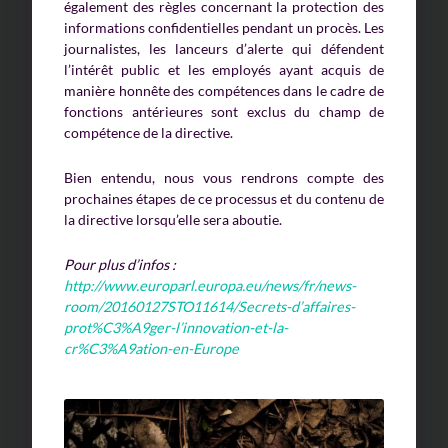
également des règles concernant la protection des
informations confidentielles pendant un procès. Les
journalistes, les lanceurs d’alerte qui défendent
l’intérêt public et les employés ayant acquis de
manière honnête des compétences dans le cadre de
fonctions antérieures sont exclus du champ de
compétence de la directive.
Bien entendu, nous vous rendrons compte des
prochaines étapes de ce processus et du contenu de
la directive lorsqu’elle sera aboutie.
Pour plus d’infos :
http://www.europarl.europa.eu/news/fr/news-
room/20160127STO11614/Secrets-d’affaires-
prot%C3%A9ger-l’innovation-et-la-
cr%C3%A9ation-en-Europe