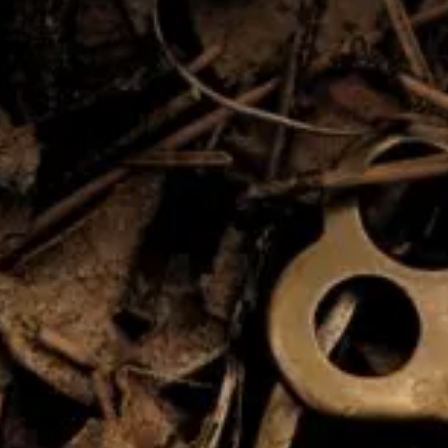
Valorisation
Douanes
RGPD
Formation
Histoire
De A à Z, ou presque
La différence
Nos distinctions
Réseau international
Nos partenaires