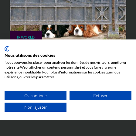
IP WORLD
23 JUIN 2026
Nous utilisons des cookies
Quand l’abus de procédure devant la
Nous pouvons les placer pour analyser les données de nos visiteurs, améliorer
Juridiction Unifiée du Brevet peut mener en
notre site Web, afficher un contenu personnalisé et vous faire vivre une
prison : l’affaire Silimed c. Polytech
expérience inoubliable. Pour plus d'informations sur les cookies que nous
utilisons, ouvrez les paramètres.
Toutes les explications pour comprendre l'affaire
Silimed c. Polytech et ses implications.
Ok continue
Refuser
Non, ajuster
1ER RDV GRATUIT