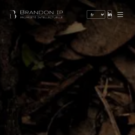
Brevets
Marques
Dessins et modèles
Droit de l’Internet
Noms de domaine
Droits d’auteur
Logiciels
Contrats
Litiges