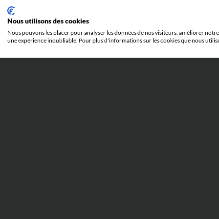
Nous utilisons des cookies
Nous pouvons les placer pour analyser les données de nos visiteurs, améliorer notre 
une expérience inoubliable. Pour plus d'informations sur les cookies que nous utilis
11 rue Bachaumont
75002 PARIS
+33 (0) 1 44 91 68 60
information@brandon-ip.com
MEMBRE DE