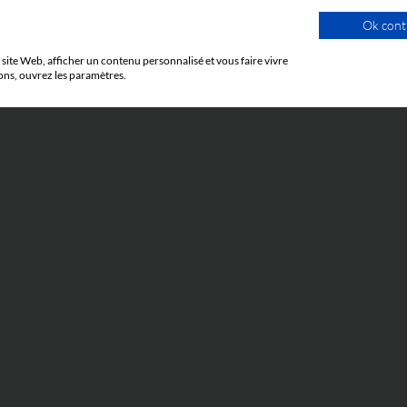
Ok cont
site Web, afficher un contenu personnalisé et vous faire vivre
ons, ouvrez les paramètres.
LEXIQUE