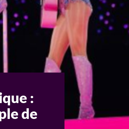
que :
ple de