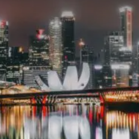
Valorisation
Douanes
RGPD
Formation
Histoire
De A à Z, ou presque
La différence
Nos distinctions
Réseau international
Nos partenaires