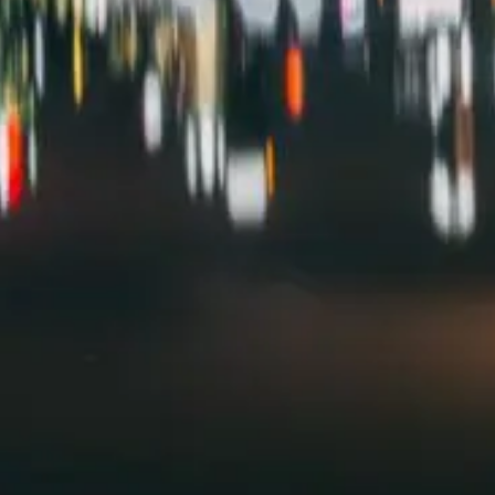
Qui sommes-nous?
Équipe brevets
Équipe marques
Avocats
Nous rejoindre
TPE / PME / ETI
Start-up
Porteurs de projets
Grands comptes
Laboratoires et Universités