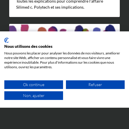
Toutes les explications pour comprendre l'affaire
Silimed c. Polytech et ses implications.
Nous utilisons des cookies
Nous pouvons les placer pour analyser les données de nos visiteurs, améliorer
notre site Web, afficher un contenu personnalisé et vous faire vivre une
expérience inoubliable. Pour plus d'informations sur les cookies que nous
ÉVÉNEMENTS
utilisons, ouvrez les paramètres.
5 JUIN 2026
Ok continue
Refuser
Cosmetic Valley Connexions
La réunion annuelle Cosmetic Valley Connexions
Non, ajuster
organisée par la Cosmetic Valley aura lieu le 25 juin et
1ER RDV GRATUIT
nous y serons.