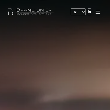
Brevets
Marques
Dessins et modèles
Droit de l’Internet
Noms de domaine
Droits d’auteur
Logiciels
Contrats
Litiges