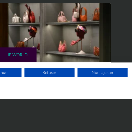
IP WORLD
inue
Refuser
Non, ajuster
5 JUIN 2026
« Fauré Le Page Paris 1717 » vs
Goyard : la CJUE rend une
1ER RDV GRATUIT
décision importante en matière
de marque trompeuse
Une décision importante de la Cour de
Justice de l'Union européenne en matière
de marque trompeuse.