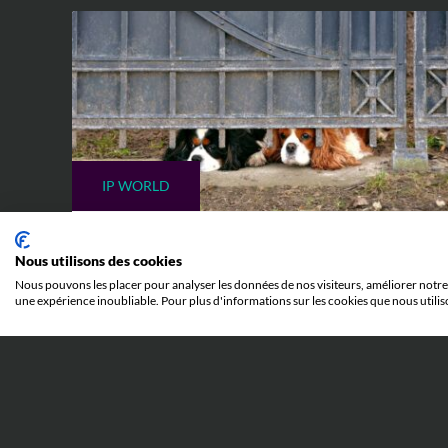
IP WORLD
23 JUIN 2026
Nous utilisons des cookies
Quand l’abus de procédure
Nous pouvons les placer pour analyser les données de nos visiteurs, améliorer notre 
devant la Juridiction Unifiée du
une expérience inoubliable. Pour plus d'informations sur les cookies que nous utilis
Brevet peut mener en prison :
l’affaire Silimed c. Polytech
Toutes les explications pour comprendre
l'affaire Silimed c. Polytech et ses
implications.