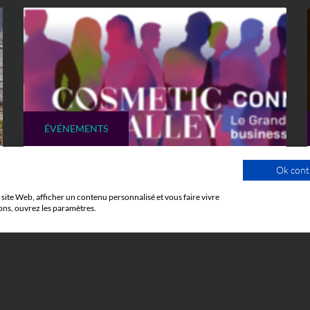
ÉVÉNEMENTS
Ok cont
5 JUIN 2026
Cosmetic Valley Connexions
site Web, afficher un contenu personnalisé et vous faire vivre
ons, ouvrez les paramètres.
La réunion annuelle Cosmetic Valley
Connexions organisée par la Cosmetic
Valley aura lieu le 25 juin et nous y
serons.