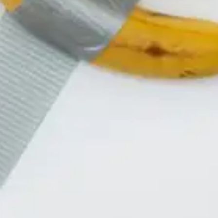
Qui sommes-nous?
Équipe brevets
Équipe marques
Avocats
Nous rejoindre
TPE / PME / ETI
Start-up
Porteurs de projets
Grands comptes
Laboratoires et Universités