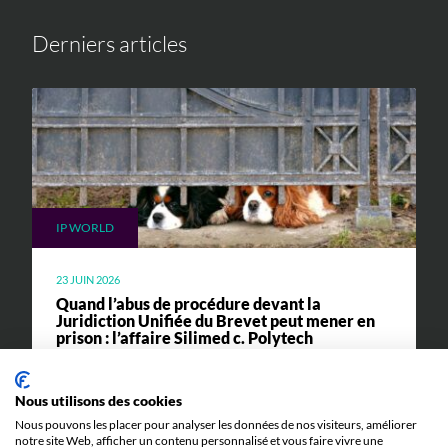
Derniers articles
IP WORLD
23 JUIN 2026
Quand l’abus de procédure devant la
Juridiction Unifiée du Brevet peut mener en
prison : l’affaire Silimed c. Polytech
Toutes les explications pour comprendre l'affaire
Silimed c. Polytech et ses implications.
Nous utilisons des cookies
Nous pouvons les placer pour analyser les données de nos visiteurs, améliorer
notre site Web, afficher un contenu personnalisé et vous faire vivre une