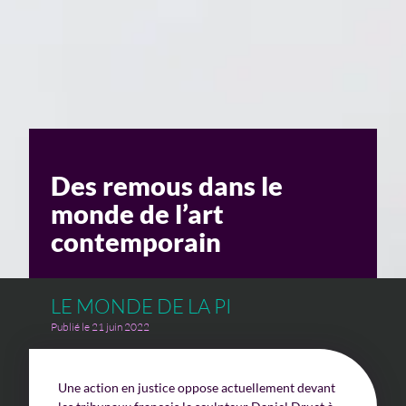
Un enjeu stratégique
Valorisation financière
Valorisation économique
Évaluation de préjudice
Des remous dans le
Soutien à l’innovation
monde de l’art
contemporain
LE MONDE DE LA PI
Publié le 21 juin 2022
Une action en justice oppose actuellement devant