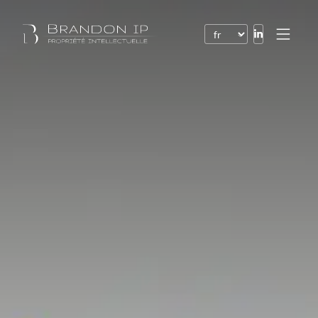
Brevets
Marques
Dessins et modèles
Droit de l’Internet
Noms de domaine
Droits d’auteur
Logiciels
Contrats
Litiges