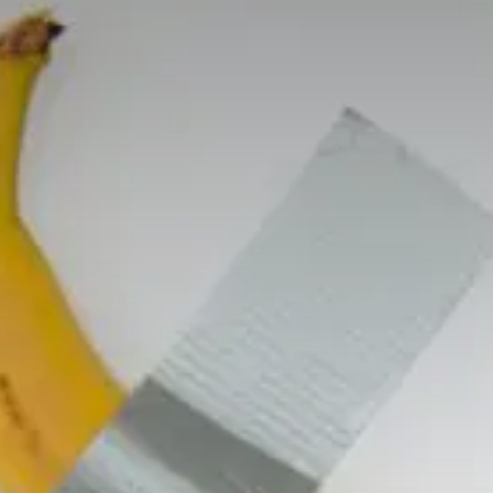
Valorisation
Douanes
RGPD
Formation
Histoire
De A à Z, ou presque
La différence
Nos distinctions
Réseau international
Nos partenaires