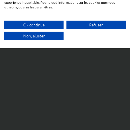
expérience inoubliable. Pour plus d'informations sur les cookies que nous
utilisons, ouvrez les paramètres.
Ok continue
Refuser
Non, ajuster
ÉVÉNEMENTS
1ER RDV GRATUIT
5 JUIN 2026
Cosmetic Valley Connexions
La réunion annuelle Cosmetic Valley Connexions
organisée par la Cosmetic Valley aura lieu le 25 juin et
nous y serons.