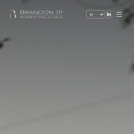
Brevets
Marques
Dessins et modèles
Droit de l’Internet
Noms de domaine
Droits d’auteur
Logiciels
Contrats
Litiges