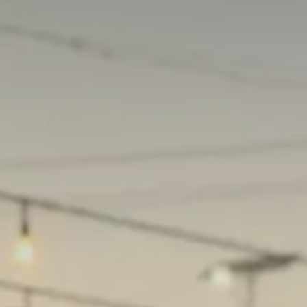
Valorisation
Douanes
RGPD
Formation
Histoire
De A à Z, ou presque
La différence
Nos distinctions
Réseau international
Nos partenaires