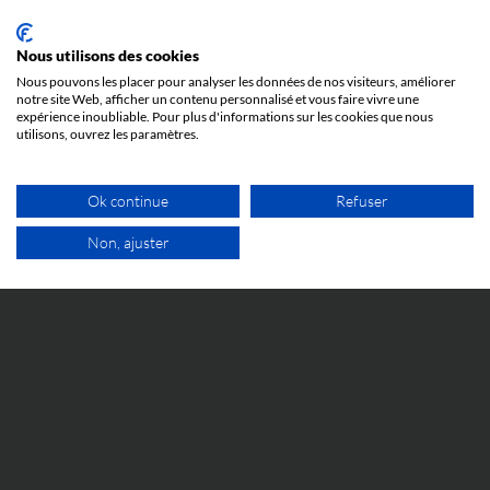
23 JUIN 2026
Quand l’abus de procédure devant la
Juridiction Unifiée du Brevet peut mener en
Nous utilisons des cookies
prison : l’affaire Silimed c. Polytech
Nous pouvons les placer pour analyser les données de nos visiteurs, améliorer
Toutes les explications pour comprendre l'affaire
notre site Web, afficher un contenu personnalisé et vous faire vivre une
expérience inoubliable. Pour plus d'informations sur les cookies que nous
Silimed c. Polytech et ses implications.
utilisons, ouvrez les paramètres.
Ok continue
Refuser
Non, ajuster
1ER RDV GRATUI
ÉVÉNEMENTS
5 JUIN 2026
Cosmetic Valley Connexions
La réunion annuelle Cosmetic Valley Connexions
organisée par la Cosmetic Valley aura lieu le 25 juin et