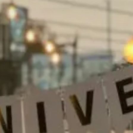
Qui sommes-nous?
Équipe brevets
Équipe marques
Avocats
Nous rejoindre
TPE / PME / ETI
Start-up
Porteurs de projets
Grands comptes
Laboratoires et Universités