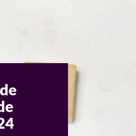
 de
de
24