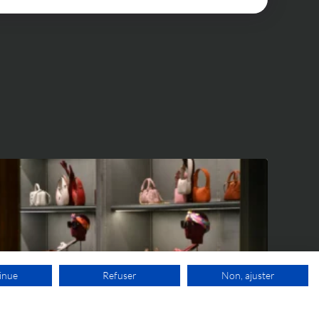
inue
Refuser
Non, ajuster
IP WORLD