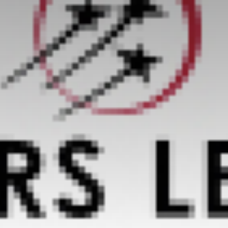
Valorisation
Douanes
RGPD
Formation
Histoire
De A à Z, ou presque
La différence
Nos distinctions
Réseau international
Nos partenaires