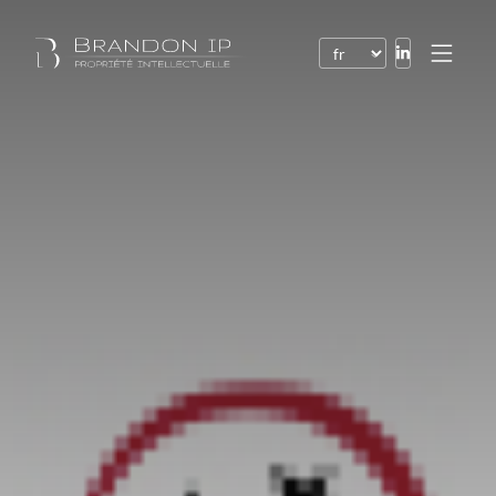
Brevets
Marques
Dessins et modèles
Droit de l’Internet
Noms de domaine
Droits d’auteur
Logiciels
Contrats
Litiges