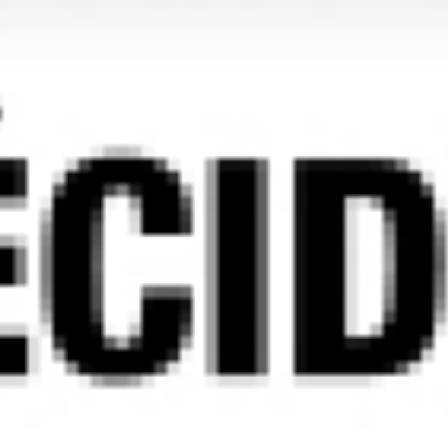
Qui sommes-nous?
Équipe brevets
Équipe marques
Avocats
Nous rejoindre
TPE / PME / ETI
Start-up
Porteurs de projets
Grands comptes
Laboratoires et Universités