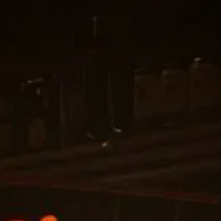
Valorisation
Douanes
RGPD
Formation
Histoire
De A à Z, ou presque
La différence
Nos distinctions
Réseau international
Nos partenaires