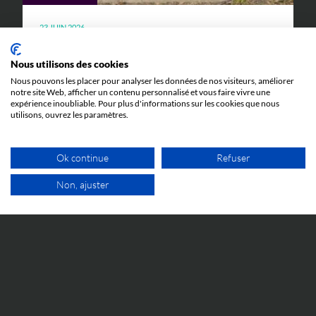
23 JUIN 2026
Quand l’abus de procédure devant la
Juridiction Unifiée du Brevet peut mener en
Nous utilisons des cookies
prison : l’affaire Silimed c. Polytech
Nous pouvons les placer pour analyser les données de nos visiteurs, améliorer
Toutes les explications pour comprendre l'affaire
notre site Web, afficher un contenu personnalisé et vous faire vivre une
Silimed c. Polytech et ses implications.
expérience inoubliable. Pour plus d'informations sur les cookies que nous
utilisons, ouvrez les paramètres.
Ok continue
Refuser
Non, ajuster
1ER RDV GRATUIT
ÉVÉNEMENTS
5 JUIN 2026
Cosmetic Valley Connexions
La réunion annuelle Cosmetic Valley Connexions