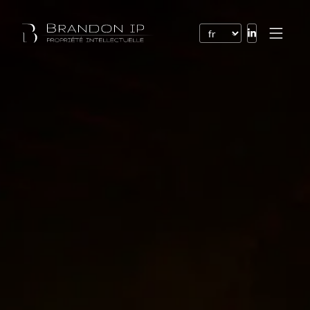
Brevets
Marques
Dessins et modèles
Droit de l’Internet
Noms de domaine
Droits d’auteur
Logiciels
Contrats
Litiges