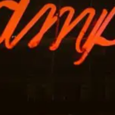
Qui sommes-nous?
Équipe brevets
Équipe marques
Avocats
Nous rejoindre
TPE / PME / ETI
Start-up
Porteurs de projets
Grands comptes
Laboratoires et Universités