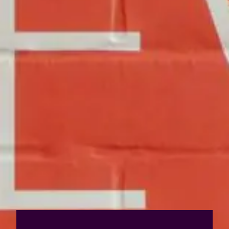
Qui sommes-nous?
Équipe brevets
Équipe marques
Avocats
Nous rejoindre
TPE / PME / ETI
Start-up
Porteurs de projets
Grands comptes
Laboratoires et Universités