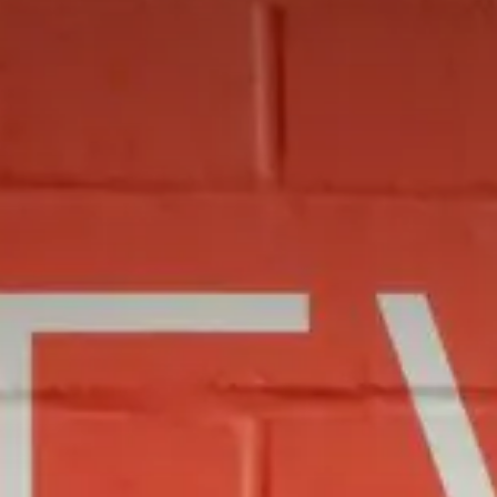
Valorisation
Douanes
RGPD
Formation
Histoire
De A à Z, ou presque
La différence
Nos distinctions
Réseau international
Nos partenaires