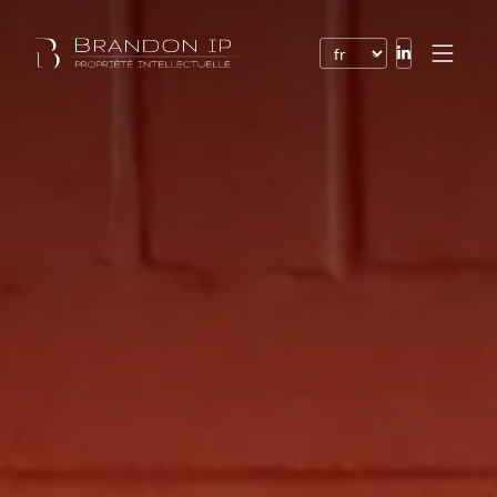
Brevets
Marques
Dessins et modèles
Droit de l’Internet
Noms de domaine
Droits d’auteur
Logiciels
Contrats
Litiges