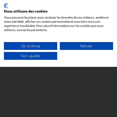
Nous utilisons des cookies
ÉVÉNEMENTS
Nous pouvons les placer pour analyser les données de nos visiteurs, améliorer
notre site Web, afficher un contenu personnalisé et vous faire vivre une
expérience inoubliable. Pour plus d'informations sur les cookies que nous
5 JUIN 2026
utilisons, ouvrez les paramètres.
Cosmetic Valley Connexions
La réunion annuelle Cosmetic Valley Connexions
organisée par la Cosmetic Valley aura lieu le 25 juin et
Ok continue
Refuser
nous y serons.
Non, ajuster
1ER RDV GRATUIT
IP WORLD
5 JUIN 2026