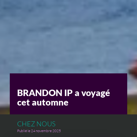
Un enjeu stratégique
Valorisation financière
Valorisation économique
Évaluation de préjudice
Soutien à l’innovation
BRANDON IP a voyagé
cet automne
CHEZ NOUS
Publié le 24 novembre 2025