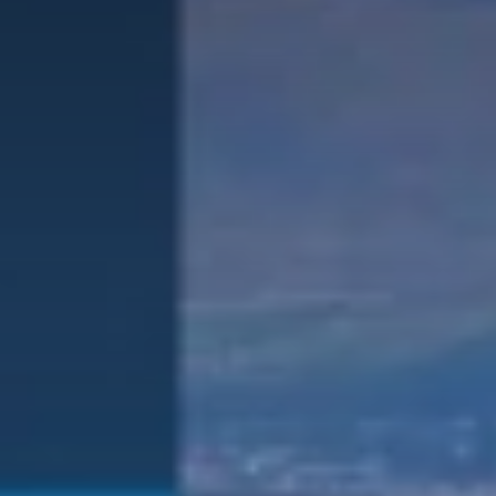
Valorisation
Douanes
RGPD
Formation
Histoire
De A à Z, ou presque
La différence
Nos distinctions
Réseau international
Nos partenaires