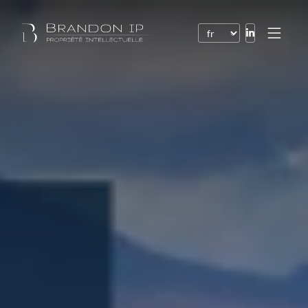
Brevets
Marques
Dessins et modèles
Droit de l’Internet
Noms de domaine
Droits d’auteur
Logiciels
Contrats
Litiges