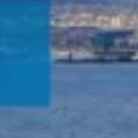
Qui sommes-nous?
Équipe brevets
Équipe marques
Avocats
Nous rejoindre
TPE / PME / ETI
Start-up
Porteurs de projets
Grands comptes
Laboratoires et Universités