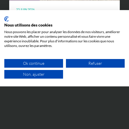
23 JUIN 2026
Quand l’abus de procédure devant la
Juridiction Unifiée du Brevet peut mener en
Nous utilisons des cookies
prison : l’affaire Silimed c. Polytech
Nous pouvons les placer pour analyser les données de nos visiteurs, améliorer
Toutes les explications pour comprendre l'affaire
notre site Web, afficher un contenu personnalisé et vous faire vivre une
Silimed c. Polytech et ses implications.
expérience inoubliable. Pour plus d'informations sur les cookies que nous
utilisons, ouvrez les paramètres.
Ok continue
Refuser
Non, ajuster
1ER RDV GRATUIT
ÉVÉNEMENTS
5 JUIN 2026
Cosmetic Valley Connexions
La réunion annuelle Cosmetic Valley Connexions