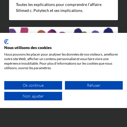
Toutes les explications pour comprendre l'affaire
Silimed c. Polytech et ses implications.
Nous utilisons des cookies
Nous pouvons les placer pour analyser les données de nos visiteurs, améliorer
notre site Web, afficher un contenu personnalisé et vous faire vivre une
expérience inoubliable. Pour plus d'informations sur les cookies que nous
ÉVÉNEMENTS
utilisons, ouvrez les paramètres.
5 JUIN 2026
Ok continue
Refuser
Cosmetic Valley Connexions
La réunion annuelle Cosmetic Valley Connexions
Non, ajuster
organisée par la Cosmetic Valley aura lieu le 25 juin et
1ER RDV GRATUIT
nous y serons.