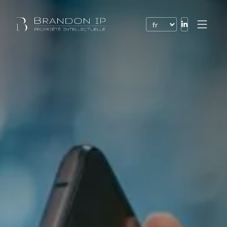
Brevets
Marques
Dessins et modèles
Droit de l’Internet
Noms de domaine
Droits d’auteur
Logiciels
Contrats
Litiges