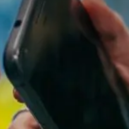
Valorisation
Douanes
RGPD
Formation
Histoire
De A à Z, ou presque
La différence
Nos distinctions
Réseau international
Nos partenaires