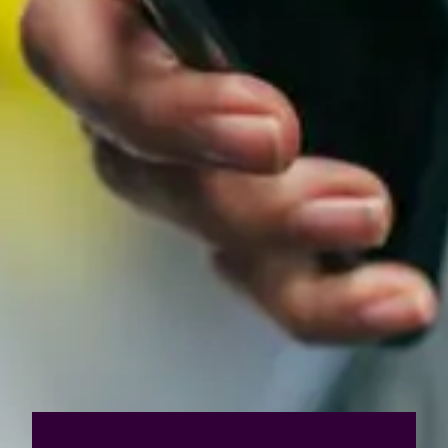
Qui sommes-nous?
Équipe brevets
Équipe marques
Avocats
Nous rejoindre
TPE / PME / ETI
Start-up
Porteurs de projets
Grands comptes
Laboratoires et Universités