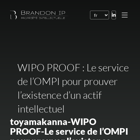
Brevets
Marques
Dessins et modèles
WIPO PROOF : Le service
Droit de l’Internet
de l’OMPI pour prouver
Noms de domaine
l’existence d’un actif
Droits d’auteur
intellectuel
Logiciels
Contrats
toyamakanna-WIPO
PROOF-Le service de l’OMPI
Litiges