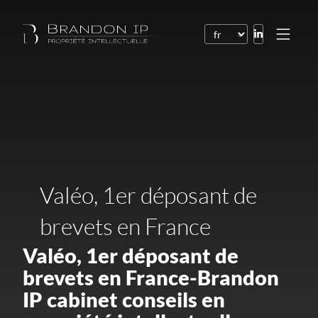
Brevets
Marques
Dessins et modèles
Droit de l’Internet
Valéo, 1er déposant de
Noms de domaine
Droits d’auteur
brevets en France
Logiciels
Valéo, 1er déposant de
Contrats
brevets en France-Brandon
IP cabinet conseils en
Litiges