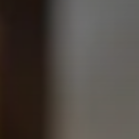
Valorisation
Douanes
RGPD
Formation
Histoire
De A à Z, ou presque
La différence
Nos distinctions
Réseau international
Nos partenaires