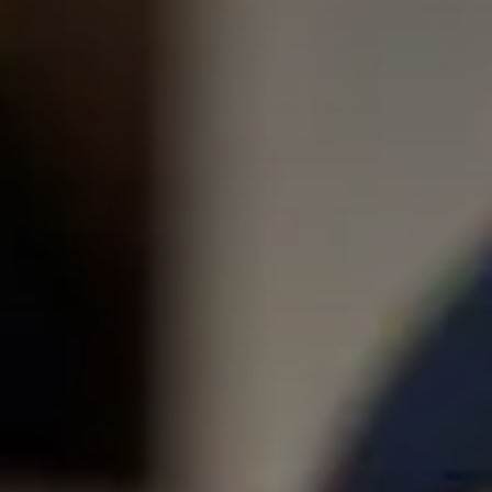
Qui sommes-nous?
Équipe brevets
Équipe marques
Avocats
Nous rejoindre
TPE / PME / ETI
Start-up
Porteurs de projets
Grands comptes
Laboratoires et Universités