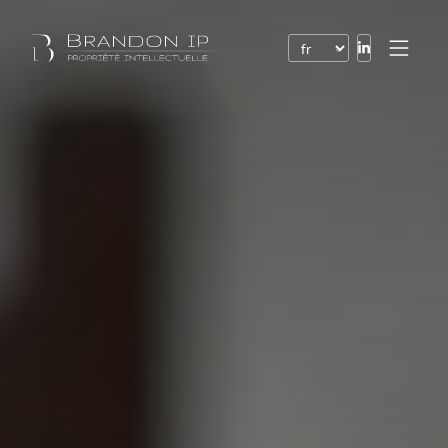
Brevets
Marques
Dessins et modèles
Droit de l’Internet
Noms de domaine
Droits d’auteur
Logiciels
Contrats
Litiges