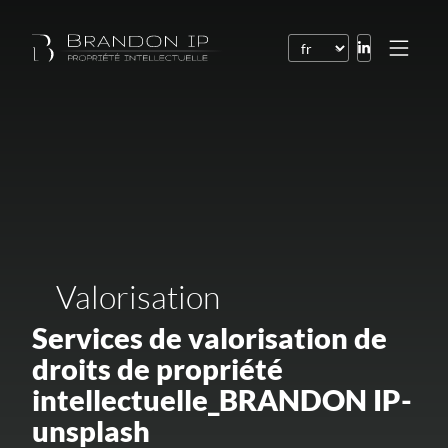
Brevets
Marques
Dessins et modèles
Droit de l’Internet
Noms de domaine
Valorisation
Droits d’auteur
Services de valorisation de
Logiciels
droits de propriété
Contrats
intellectuelle_BRANDON IP-
Litiges
unsplash