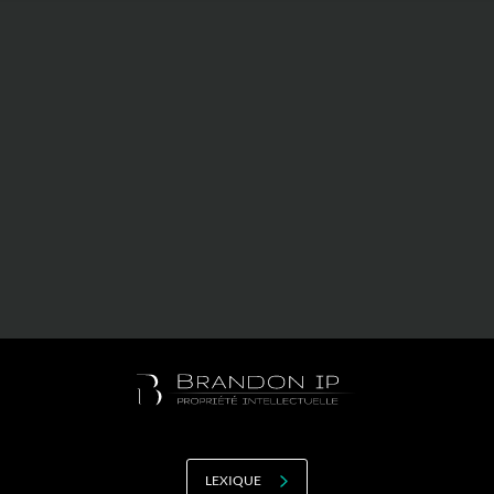
Valorisation
Douanes
RGPD
Formation
Histoire
De A à Z, ou presque
La différence
Nos distinctions
Réseau international
Nos partenaires
LEXIQUE