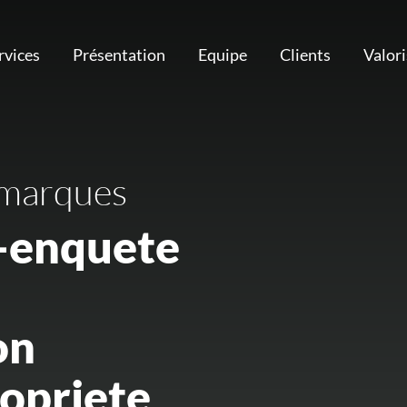
rvices
Présentation
Equipe
Clients
Valor
 marques
-enquete
on
ropriete