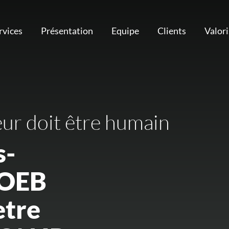
rvices
Présentation
Equipe
Clients
Valor
eur doit être humain
s-
’OEB
etre