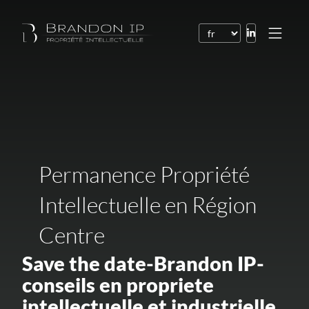
Brevets
Marques
Dessins et modèles
Droit de l’Internet
Permanence Propriété
Noms de domaine
Intellectuelle en Région
Droits d’auteur
Centre
Logiciels
Save the date-Brandon IP-
Contrats
conseils en propriete
Litiges
intellectuelle et industrielle