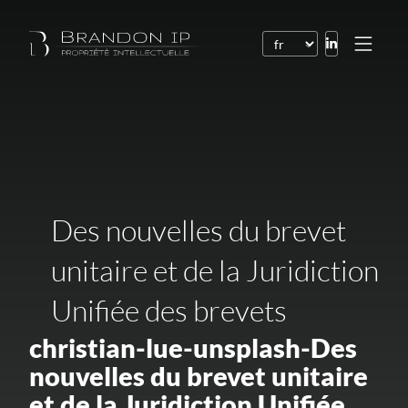
Brevets
Marques
Dessins et modèles
Droit de l’Internet
Des nouvelles du brevet
Noms de domaine
unitaire et de la Juridiction
Droits d’auteur
Unifiée des brevets
Logiciels
christian-lue-unsplash-Des
Contrats
nouvelles du brevet unitaire
Litiges
et de la Juridiction Unifiée