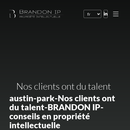
Brevets
Marques
Dessins et modèles
Droit de l’Internet
Noms de domaine
Nos clients ont du talent
Droits d’auteur
austin-park-Nos clients ont
Logiciels
du talent-BRANDON IP-
Contrats
conseils en propriété
Litiges
intellectuelle