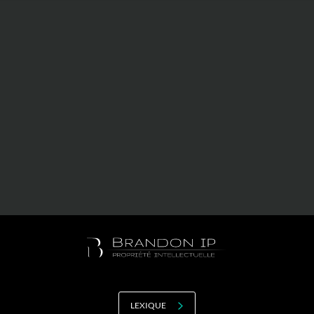
Valorisation
Douanes
RGPD
Formation
Histoire
De A à Z, ou presque
La différence
Nos distinctions
Réseau international
Nos partenaires
LEXIQUE