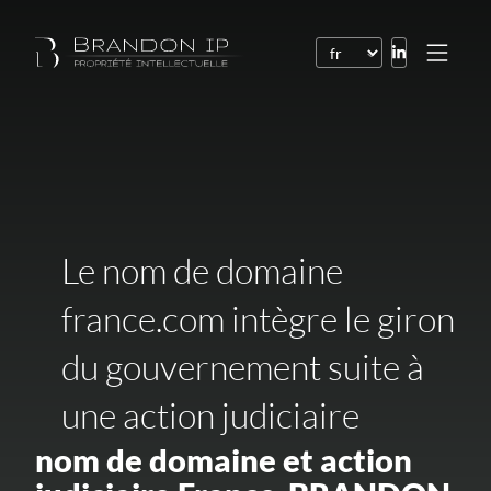
Brevets
Marques
Dessins et modèles
Droit de l’Internet
Le nom de domaine
Noms de domaine
france.com intègre le giron
Droits d’auteur
du gouvernement suite à
Logiciels
une action judiciaire
Contrats
nom de domaine et action
Litiges