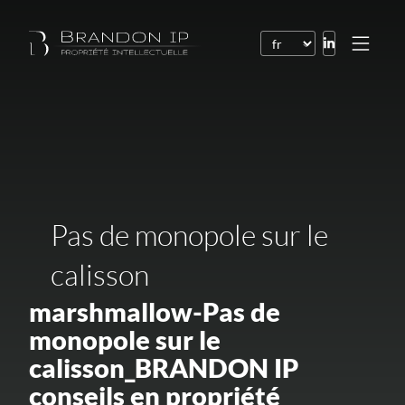
Brevets
Marques
Dessins et modèles
Droit de l’Internet
Pas de monopole sur le
Noms de domaine
calisson
Droits d’auteur
marshmallow-Pas de
Logiciels
monopole sur le
Contrats
calisson_BRANDON IP
Litiges
conseils en propriété