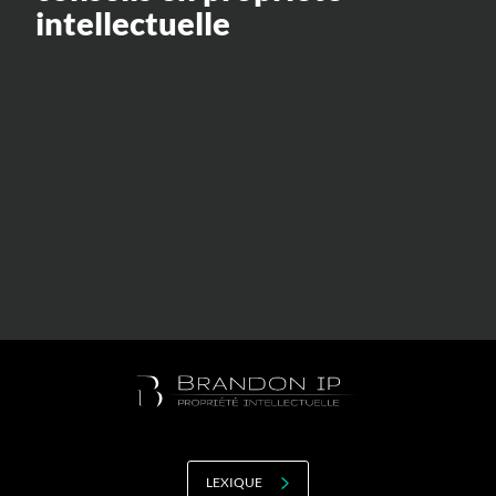
Valorisation
intellectuelle
Douanes
RGPD
Formation
Histoire
De A à Z, ou presque
La différence
Nos distinctions
Réseau international
Nos partenaires
LEXIQUE