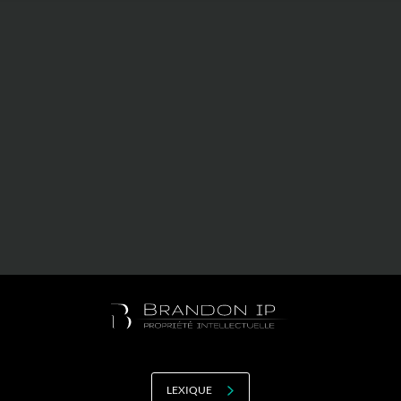
Valorisation
Douanes
RGPD
Formation
Histoire
De A à Z, ou presque
La différence
Nos distinctions
Réseau international
Nos partenaires
LEXIQUE