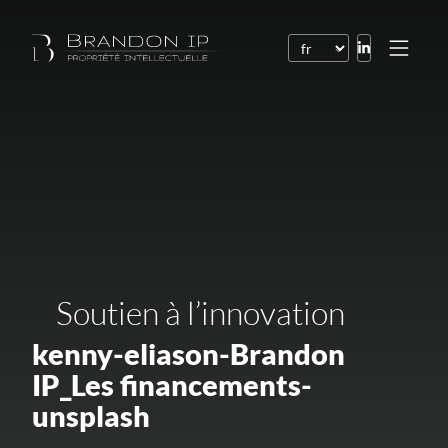
Brevets
Marques
Dessins et modèles
Droit de l’Internet
Noms de domaine
Soutien à l’innovation
Droits d’auteur
Logiciels
kenny-eliason-Brandon
IP_Les financements-
Contrats
unsplash
Litiges