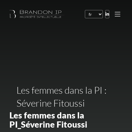
Brevets
Marques
Dessins et modèles
Droit de l’Internet
Noms de domaine
Les femmes dans la PI :
Droits d’auteur
Séverine Fitoussi
Logiciels
Contrats
Les femmes dans la
PI_Séverine Fitoussi
Litiges