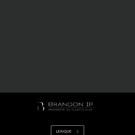
Valorisation
Douanes
RGPD
Formation
Histoire
De A à Z, ou presque
La différence
Nos distinctions
Réseau international
Nos partenaires
LEXIQUE