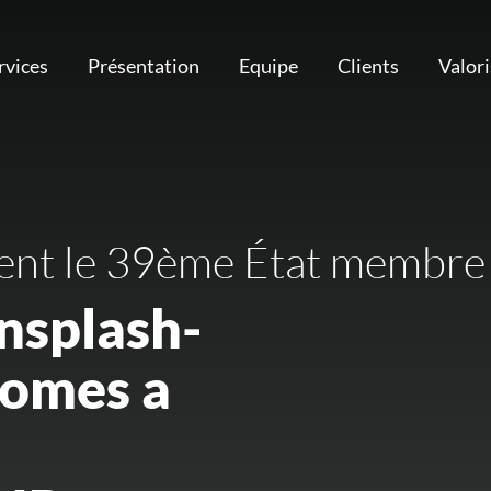
rvices
Présentation
Equipe
Clients
Valor
ent le 39ème État membre
nsplash-
omes a